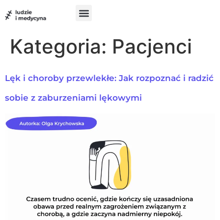
do
treści
Szukam pomocy
Chcę pomóc
UX w medycynie
Kategoria:
Pacjenci
Lęk i choroby przewlekłe: Jak rozpoznać i radzić
sobie z zaburzeniami lękowymi