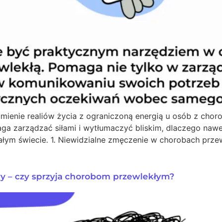
zumienie realiów życia z ograniczoną energią u osób z cho
a zarządzać siłami i wytłumaczyć bliskim, dlaczego nawe
całym świecie. 1. Niewidzialne zmęczenie w chorobach prz
wy – czy sprzyja chorobom przewlekłym?