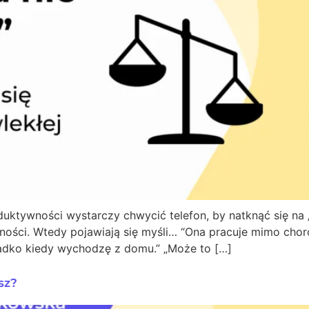
roduktywności wystarczy chwycić telefon, by natknąć się n
ości. Wtedy pojawiają się myśli… “Ona pracuje mimo chorob
zadko kiedy wychodzę z domu.” „Może to […]
sz?