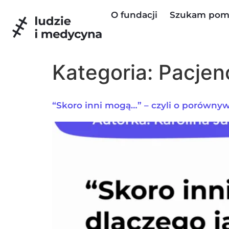
do
O fundacji
Szukam pom
treści
Kategoria:
Pacjen
“Skoro inni mogą…” – czyli o porównyw