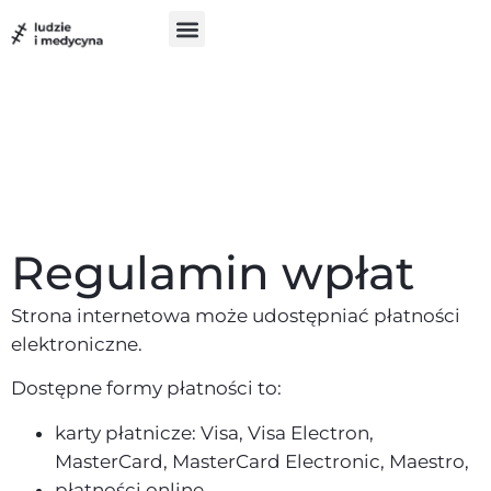
do
treści
Szukam pomocy
Chcę pomóc
UX w medycynie
Regulamin wpłat
Strona internetowa może udostępniać płatności
elektroniczne.
Dostępne formy płatności to:
karty płatnicze: Visa, Visa Electron,
MasterCard, MasterCard Electronic, Maestro,
płatności online,