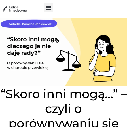
do
treści
Szukam pomocy
Chcę pomóc
UX w medycynie
“Skoro inni mogą…” –
czyli o
porównywaniu się