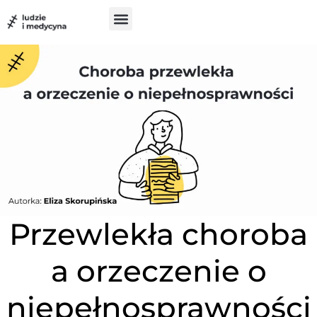
do
treści
Szukam pomocy
Chcę pomóc
UX w medycynie
Przewlekła choroba
a orzeczenie o
niepełnosprawności