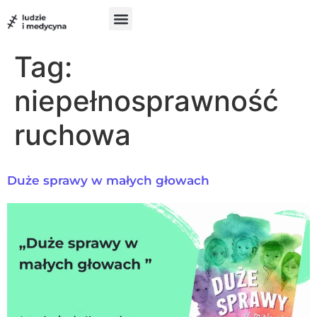
do
treści
Szukam pomocy
Chcę pomóc
UX w medycynie
Tag:
niepełnosprawność
ruchowa
Duże sprawy w małych głowach