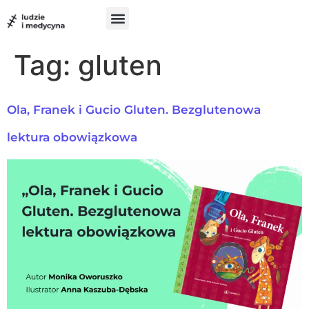
do
treści
Szukam pomocy
Chcę pomóc
UX w medycynie
Tag:
gluten
Ola, Franek i Gucio Gluten. Bezglutenowa
lektura obowiązkowa