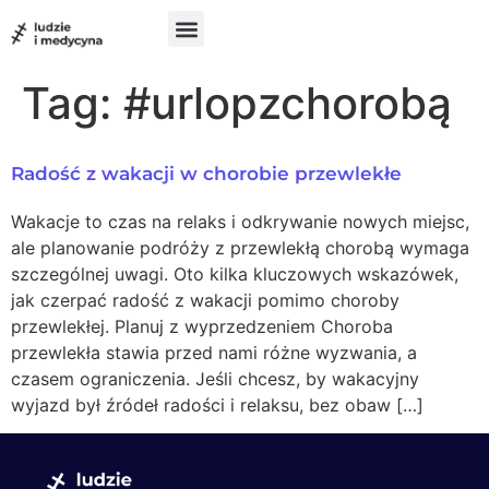
do
treści
Szukam pomocy
Chcę pomóc
UX w medycynie
Tag:
#urlopzchorobą
Radość z wakacji w chorobie przewlekłe
Wakacje to czas na relaks i odkrywanie nowych miejsc,
ale planowanie podróży z przewlekłą chorobą wymaga
szczególnej uwagi. Oto kilka kluczowych wskazówek,
jak czerpać radość z wakacji pomimo choroby
przewlekłej. Planuj z wyprzedzeniem Choroba
przewlekła stawia przed nami różne wyzwania, a
czasem ograniczenia. Jeśli chcesz, by wakacyjny
wyjazd był źródeł radości i relaksu, bez obaw […]