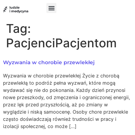
do
treści
Szukam pomocy
Chcę pomóc
UX w medycynie
Tag:
PacjenciPacjentom
Wyzwania w chorobie przewlekłej
Wyzwania w chorobie przewlekłej Życie z chorobą
przewlekłą to podróż pełna wyzwań, które mogą
wydawać się nie do pokonania. Każdy dzień przynosi
nowe przeszkody, od zmęczenia i ograniczonej energii,
przez lęk przed przyszłością, aż po zmiany w
wyglądzie i niską samoocenę. Osoby chore przewlekle
często doświadczają również trudności w pracy i
izolacji społecznej, co może […]