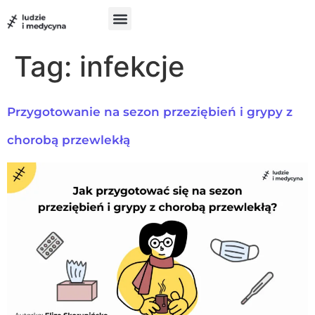
do
treści
Szukam pomocy
Chcę pomóc
UX w medycynie
Tag:
infekcje
Przygotowanie na sezon przeziębień i grypy z
chorobą przewlekłą