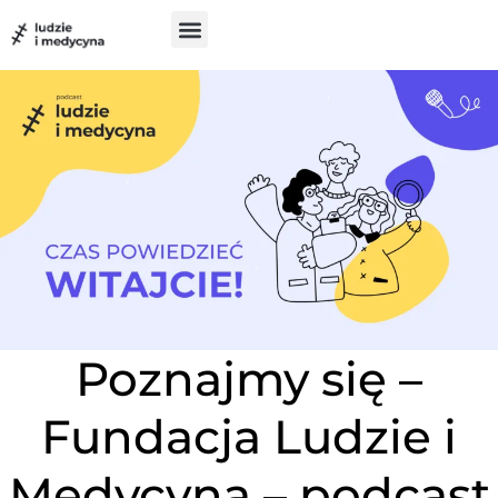
do
treści
Szukam pomocy
Chcę pomóc
UX w medycynie
Poznajmy się –
Fundacja Ludzie i
Medycyna – podcast