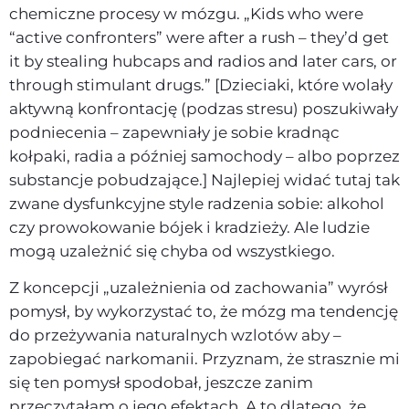
chemiczne procesy w mózgu. „Kids who were
“active confronters” were after a rush – they’d get
it by stealing hubcaps and radios and later cars, or
through stimulant drugs.” [Dzieciaki, które wolały
aktywną konfrontację (podzas stresu) poszukiwały
podniecenia – zapewniały je sobie kradnąc
kołpaki, radia a później samochody – albo poprzez
substancje pobudzające.] Najlepiej widać tutaj tak
zwane dysfunkcyjne style radzenia sobie: alkohol
czy prowokowanie bójek i kradzieży. Ale ludzie
mogą uzależnić się chyba od wszystkiego.
Z koncepcji „uzależnienia od zachowania” wyrósł
pomysł, by wykorzystać to, że mózg ma tendencję
do przeżywania naturalnych wzlotów aby –
zapobiegać narkomanii. Przyznam, że strasznie mi
się ten pomysł spodobał, jeszcze zanim
przeczytałam o jego efektach. A to dlatego, że