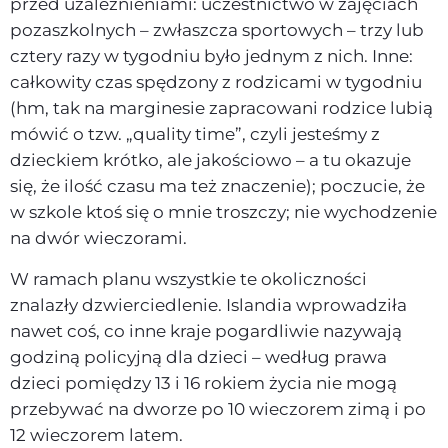
przed uzależnieniami: uczestnictwo w zajęciach
pozaszkolnych – zwłaszcza sportowych – trzy lub
cztery razy w tygodniu było jednym z nich. Inne:
całkowity czas spędzony z rodzicami w tygodniu
(hm, tak na marginesie zapracowani rodzice lubią
mówić o tzw. „quality time”, czyli jesteśmy z
dzieckiem krótko, ale jakościowo – a tu okazuje
się, że ilość czasu ma też znaczenie); poczucie, że
w szkole ktoś się o mnie troszczy; nie wychodzenie
na dwór wieczorami.
W ramach planu wszystkie te okoliczności
znalazły dzwierciedlenie. Islandia wprowadziła
nawet coś, co inne kraje pogardliwie nazywają
godziną policyjną dla dzieci – według prawa
dzieci pomiędzy 13 i 16 rokiem życia nie mogą
przebywać na dworze po 10 wieczorem zimą i po
12 wieczorem latem.