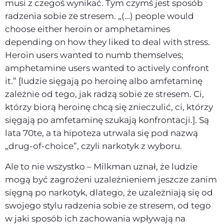
musi z czegoś wynikać. Tym czymś jest sposób
radzenia sobie ze stresem. „(…) people would
choose either heroin or amphetamines
depending on how they liked to deal with stress.
Heroin users wanted to numb themselves;
amphetamine users wanted to actively confront
it.” [ludzie sięgają po heroinę albo amfetaminę
zależnie od tego, jak radzą sobie ze stresem. Ci,
którzy biorą heroinę chcą się znieczulić, ci, którzy
sięgają po amfetaminę szukają konfrontacji.]. Są
lata 70te, a ta hipoteza utrwala się pod nazwą
„drug-of-choice”, czyli narkotyk z wyboru.
Ale to nie wszystko – Milkman uznał, że ludzie
mogą być zagrożeni uzależnieniem jeszcze zanim
sięgną po narkotyk, dlatego, że uzależniają się od
swojego stylu radzenia sobie ze stresem, od tego
w jaki sposób ich zachowania wpływają na