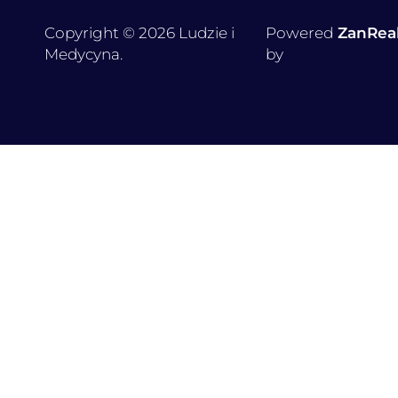
Copyright © 2026 Ludzie i
Powered
ZanRea
Medycyna.
by