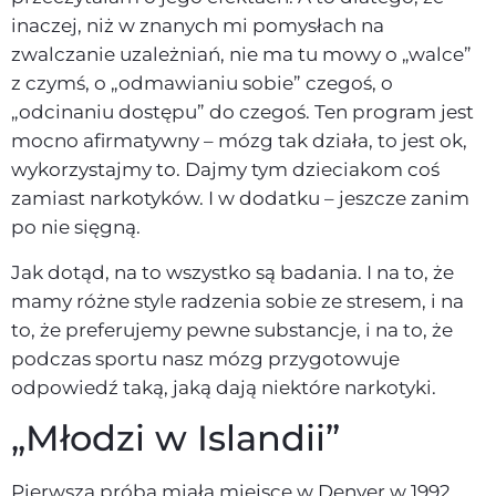
inaczej, niż w znanych mi pomysłach na
zwalczanie uzależniań, nie ma tu mowy o „walce”
z czymś, o „odmawianiu sobie” czegoś, o
„odcinaniu dostępu” do czegoś. Ten program jest
mocno afirmatywny – mózg tak działa, to jest ok,
wykorzystajmy to. Dajmy tym dzieciakom coś
zamiast narkotyków. I w dodatku – jeszcze zanim
po nie sięgną.
Jak dotąd, na to wszystko są badania. I na to, że
mamy różne style radzenia sobie ze stresem, i na
to, że preferujemy pewne substancje, i na to, że
podczas sportu nasz mózg przygotowuje
odpowiedź taką, jaką dają niektóre narkotyki.
„Młodzi w Islandii”
Pierwsza próba miała miejsce w Denver w 1992