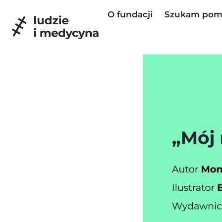
do
O fundacji
Szukam pom
treści