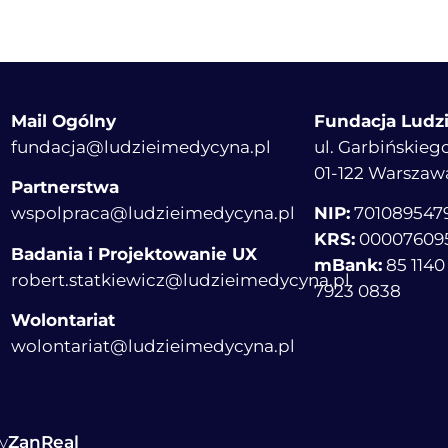
Mail Ogólny
Fundacja Ludz
fundacja@ludzieimedycyna.pl
ul. Garbińskiego
01-122 Warszaw
Partnerstwa
wspolpraca@ludzieimedycyna.pl
NIP:
701089547
KRS:
00007609
Badania i Projektowanie UX
mBank:
85 1140
robert.statkiewicz@ludzieimedycyna.pl
7923 0838
Wolontariat
wolontariat@ludzieimedycyna.pl
y
ZanReal