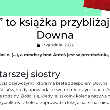
 to książka przybliż
Downa
17 grudnia, 2022
sie. (…), a młodszy brat Antoś jest w przedszkolu,
rszej siostry
ycia dziewczynki, która ma brata z zespołem Downa. 
śników, kiedy opowiada o swoim młodszym bracie Antos
 rodziny. Złości się, kiedy jej szkolny kolega nazywa 
czycielka w szkole przeprowadza lekcje na temat nie