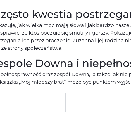
zęsto kwestia postrzega
azuje, jak wielką moc mają słowa i jak bardzo nasze 
sprawić, że ktoś poczuje się smutny i gorszy. Pokazu
egania ich przez otoczenie. Zuzanna i jej rodzina ni
 ze strony społeczeństwa.
 zespole Downa i niepełn
t niepełnosprawność oraz zespół Downa, a także jak 
a książka „Mój młodszy brat” może być punktem wyjś