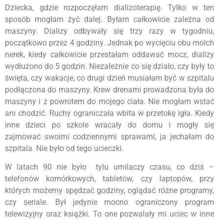
Dziecka, gdzie rozpoczęłam dializoterapię. Tylko w ten
sposób mogłam żyć dalej. Byłam całkowicie zależna od
maszyny. Dializy odbywały się trzy razy w tygodniu,
początkowo przez 4 godziny. Jednak po wycięciu obu moich
nerek, kiedy całkowicie przestałam oddawać mocz, dializy
wydłużono do 5 godzin. Niezależnie co się działo, czy były to
święta, czy wakacje, co drugi dzień musiałam być w szpitalu
podłączona do maszyny. Krew drenami prowadzona była do
maszyny i z powrotem do mojego ciała. Nie mogłam wstać
ani chodzić. Ruchy ograniczała wbita w przetokę igła. Kiedy
inne dzieci po szkole wracały do domu i mogły się
zajmować swoimi codziennymi sprawami, ja jechałam do
szpitala. Nie było od tego ucieczki.
W latach 90 nie było tylu umilaczy czasu, co dziś –
telefonów komórkowych, tabletów, czy laptopów, przy
których możemy spędzać godziny, oglądać różne programy,
czy seriale. Był jedynie mocno ograniczony program
telewizyjny oraz książki. To one pozwalały mi uciec w inne