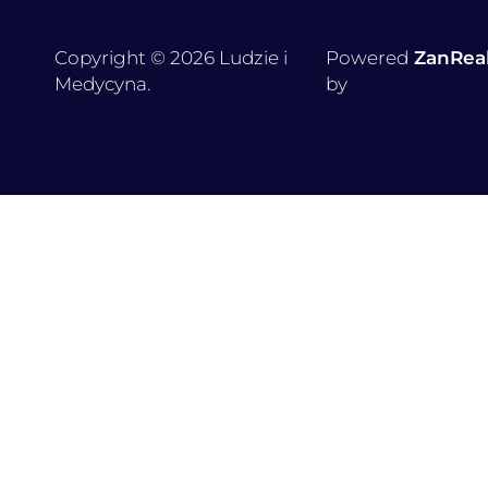
Copyright © 2026 Ludzie i
Powered
ZanRea
Medycyna.
by