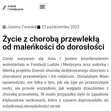
do
treści
Szukam pomocy
Chcę pomóc
UX w medycynie
Joanna Twardak
23 października 2023
Życie z chorobą przewlekłą
od maleńkości do dorosłości
Cześć nazywam się Asia i jestem koordynatorem
wolontariatu w Fundacji Ludzie i Medycyna oraz autorką i
liderką projektu Oswoić chorobę dedykowanego dzieciom z
chorobami przewlekłymi i ich rodzicom. Chciałabym Wam
opowiedzieć, nie tylko o tym, jak się żyje po przeszczepie
nerki, ale przede wszystkim, jak wygląda dzieciństwo z
chorobą przewlekłą. W moim przypadku było to zapalenie
kłębuszków nerkowych, które z czasem doprowadziło do
schyłkowej niewydolności nerek.