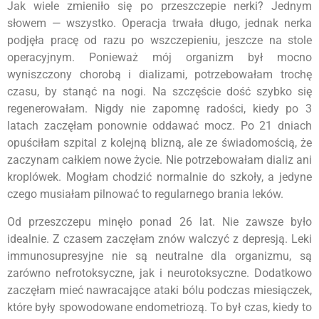
Jak wiele zmieniło się po przeszczepie nerki? Jednym
słowem — wszystko. Operacja trwała długo, jednak nerka
podjęła pracę od razu po wszczepieniu, jeszcze na stole
operacyjnym. Ponieważ mój organizm był mocno
wyniszczony chorobą i dializami, potrzebowałam trochę
czasu, by stanąć na nogi. Na szczęście dość szybko się
regenerowałam. Nigdy nie zapomnę radości, kiedy po 3
latach zaczęłam ponownie oddawać mocz. Po 21 dniach
opuściłam szpital z kolejną blizną, ale ze świadomością, że
zaczynam całkiem nowe życie. Nie potrzebowałam dializ ani
kroplówek. Mogłam chodzić normalnie do szkoły, a jedyne
czego musiałam pilnować to regularnego brania leków.
Od przeszczepu minęło ponad 26 lat. Nie zawsze było
idealnie. Z czasem zaczęłam znów walczyć z depresją. Leki
immunosupresyjne nie są neutralne dla organizmu, są
zarówno nefrotoksyczne, jak i neurotoksyczne. Dodatkowo
zaczęłam mieć nawracające ataki bólu podczas miesiączek,
które były spowodowane endometriozą. To był czas, kiedy to