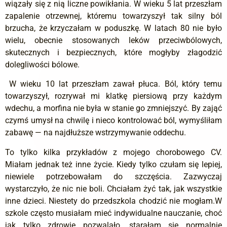
wiązały się z nią liczne powikłania. W wieku 5 lat przeszłam
zapalenie otrzewnej, któremu towarzyszył tak silny ból
brzucha, że krzyczałam w poduszkę. W latach 80 nie było
wielu, obecnie stosowanych leków przeciwbólowych,
skutecznych i bezpiecznych, które mogłyby złagodzić
dolegliwości bólowe.
W wieku 10 lat przeszłam zawał płuca. Ból, który temu
towarzyszył, rozrywał mi klatkę piersiową przy każdym
wdechu, a morfina nie była w stanie go zmniejszyć. By zająć
czymś umysł na chwilę i nieco kontrolować ból, wymyśliłam
zabawę — na najdłuższe wstrzymywanie oddechu.
To tylko kilka przykładów z mojego chorobowego CV.
Miałam jednak też inne życie. Kiedy tylko czułam się lepiej,
niewiele potrzebowałam do szczęścia. Zazwyczaj
wystarczyło, że nic nie boli. Chciałam żyć tak, jak wszystkie
inne dzieci. Niestety do przedszkola chodzić nie mogłam.W
szkole często musiałam mieć indywidualne nauczanie, choć
jak tylko zdrowie pozwalało, starałam się normalnie