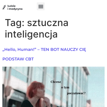
do
treści
Szukam pomocy
Chcę pomóc
UX w medycynie
Tag:
sztuczna
inteligencja
„Hello, Human!” – TEN BOT NAUCZY CIĘ
PODSTAW CBT