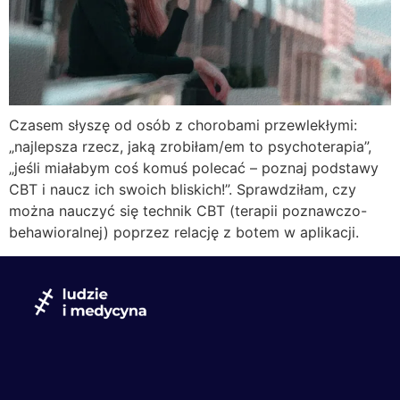
Czasem słyszę od osób z chorobami przewlekłymi:
„najlepsza rzecz, jaką zrobiłam/em to psychoterapia”,
„jeśli miałabym coś komuś polecać – poznaj podstawy
CBT i naucz ich swoich bliskich!”. Sprawdziłam, czy
można nauczyć się technik CBT (terapii poznawczo-
behawioralnej) poprzez relację z botem w aplikacji.