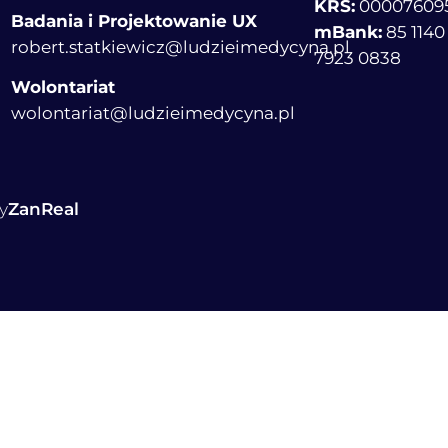
KRS:
00007609
Badania i Projektowanie UX
mBank:
85 1140
robert.statkiewicz@ludzieimedycyna.pl
7923 0838
Wolontariat
wolontariat@ludzieimedycyna.pl
y
ZanReal