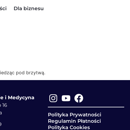
ści
Dla biznesu
 siedząc pod brzytwą.
ie i Medycyna
 16
a
Polityka Prywatności
Regulamin Płatności
9
Polityka Cookies