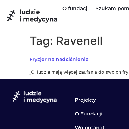
do
O fundacji
Szukam pom
treści
Tag:
Ravenell
Fryzjer na nadciśnienie
„Ci ludzie mają więcej zaufania do swoich fr
Projekty
O Fundacji
Wolontariat