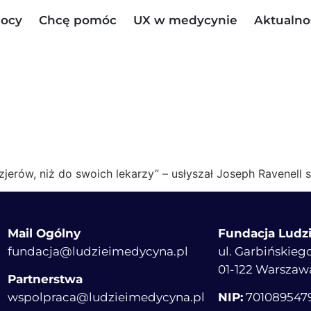
ocy
Chcę pomóc
UX w medycynie
Aktualno
yzjerów, niż do swoich lekarzy” – usłyszał Joseph Ravenell
Mail Ogólny
Fundacja Ludz
fundacja@ludzieimedycyna.pl
ul. Garbińskiego
01-122 Warszaw
Partnerstwa
wspolpraca@ludzieimedycyna.pl
NIP:
701089547