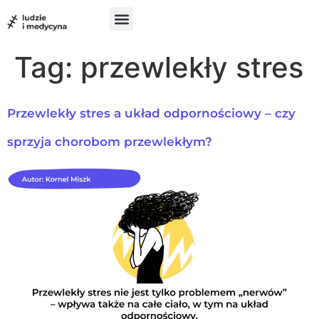
do
treści
Szukam pomocy
Chcę pomóc
UX w medycynie
Tag:
przewlekły stres
Przewlekły stres a układ odpornościowy – czy
sprzyja chorobom przewlekłym?