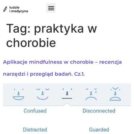
do
treści
Szukam pomocy
Chcę pomóc
UX w medycynie
Tag:
praktyka w
chorobie
Aplikacje mindfulness w chorobie – recenzja
narzędzi i przegląd badań. Cz.1.