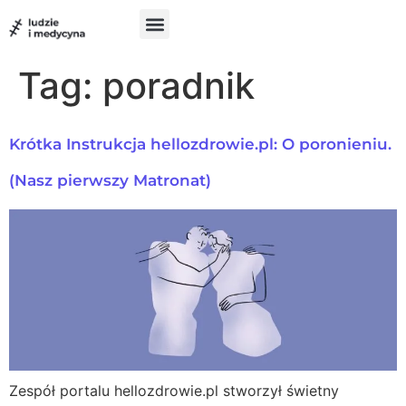
do
treści
Szukam pomocy
Chcę pomóc
UX w medycynie
Tag:
poradnik
Krótka Instrukcja hellozdrowie.pl: O poronieniu.
(Nasz pierwszy Matronat)
Zespół portalu hellozdrowie.pl stworzył świetny