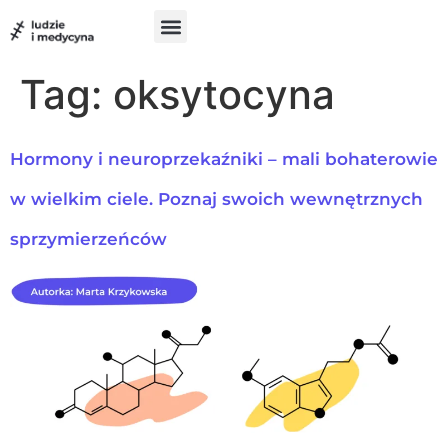
do
treści
Szukam pomocy
Chcę pomóc
UX w medycynie
Tag:
oksytocyna
Hormony i neuroprzekaźniki – mali bohaterowie
w wielkim ciele. Poznaj swoich wewnętrznych
sprzymierzeńców