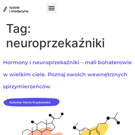
do
treści
Szukam pomocy
Chcę pomóc
UX w medycynie
Tag:
neuroprzekaźniki
Hormony i neuroprzekaźniki – mali bohaterowie
w wielkim ciele. Poznaj swoich wewnętrznych
sprzymierzeńców