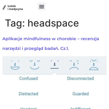
do
treści
Szukam pomocy
Chcę pomóc
UX w medycynie
Tag:
headspace
Aplikacje mindfulness w chorobie – recenzja
narzędzi i przegląd badań. Cz.1.