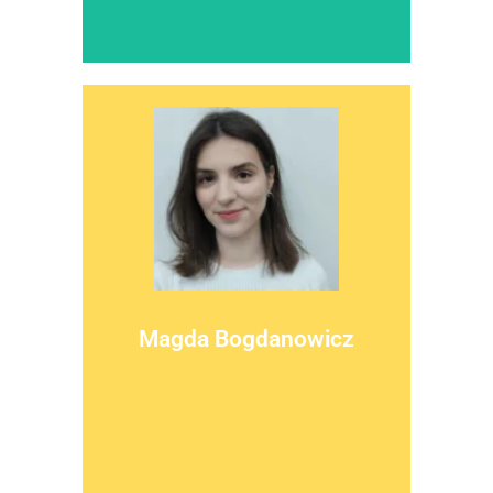
więcej
samoedukacyjny aplikacji Pacjenci Pacjentom
Członkini grupy pacjenckiej projektującej moduł
Magda Bogdanowicz
Wielbicielka muzyki filmowej, fantastyki i gór.
PACJENTKA, PRZYSZŁA PSYCHOLOŻKA