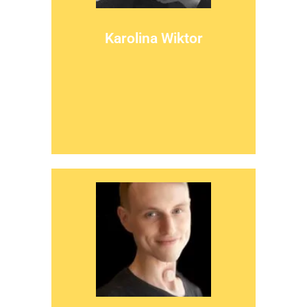
więcej
Karolina Wiktor
spotkań z chorymi po udarze.
spotkań wokół Kultury i Neuronauki oraz
autorką dwóch książek, animatorką
W Realu jest również: artystką wizualną,
Od 13 lat jest Afazjanką z krainy Afazji.
Artystka wizualna
więcej
usunięciu krtani.