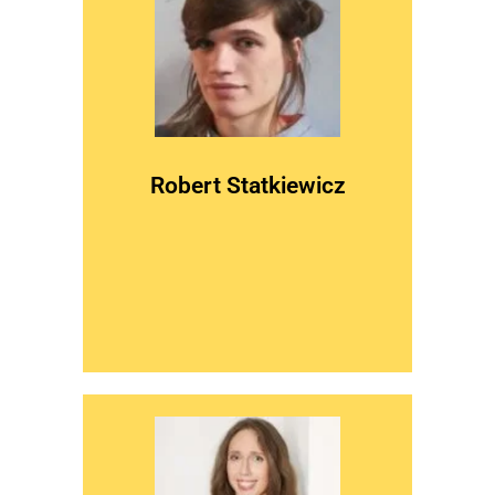
więcej
użytkujących
i projektowaniu doświadczeń osób
praktyczne zastosowanie w badaniach
Robert Statkiewicz
Przekuwa wiedzę antropologiczną w
ANTROPOLOGUM
HEAD OF UX,