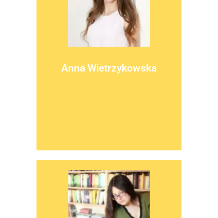
więcej
swojego rodzicielstwa.
pacjentami doświadczającymi trudnej drogi do
Anna Wietrzykowska
Anna pracuje jako psychoterapeuta m.in. z
Psycholog, psychoterapeuta