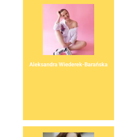
więcej
„Zaawansowany rak piersi. Wiem więcej”.
Aleksandra Wiederek-Barańska
piersi, w tym kampanii Novartis
profilaktyki antynowotworowej i raka
wielu kampanii społecznych dot.
@olawiederekbaranska. Ambasadorka
z rakiem na profilu IG
Relacjonuje swoje codzienne życie
Mama”
pacjentka onkologiczna, „Boska