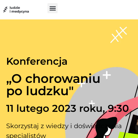
do
treści
Szukam pomocy
Chcę pomóc
UX w medycynie
Konferencja
„O chorowaniu
po ludzku"
11 lutego 2023 roku, 9:30
Skorzystaj z wiedzy i doświadczenia
specjalistów