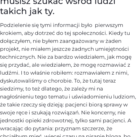
musisz szukać wśród ludzi
takich jak ty.
Podzielenie się tymi informacji było pierwszym
krokiem, aby dotrzeć do tej społeczności. Kiedy tu
dołączyłem, nie byłem zaangażowany w żaden
projekt, nie miałem jeszcze żadnych umiejętności
technicznych. Nie za bardzo wiedziałem, jak mogę
się przydać, ale wiedziałem, że mogę rozmawiać z
ludźmi. I to właśnie robiłem: rozmawiałem z nimi,
dyskutowaliśmy o chorobie. To, że tutaj teraz
siedzimy, to też dlatego, że zależy mi na
nagłośnieniu tego tematu i uświadomieniu ludziom,
że takie rzeczy się dzieją: pacjenci biorą sprawy w
swoje ręce i szukają rozwiązań. Nie koncerny, nie
jednostki opieki zdrowotnej, tylko sami pacjenci. A
wracając do pytania: przyznam szczerze, że
chciałbym mieć więcej czasu na pisanie bloga, bo