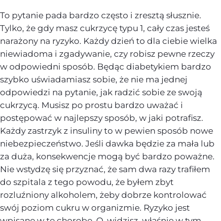
To pytanie pada bardzo często i zresztą słusznie.
Tylko, że gdy masz cukrzycę typu 1, cały czas jesteś
narażony na ryzyko. Każdy dzień to dla ciebie wielka
niewiadoma i zgadywanie, czy robisz pewne rzeczy
w odpowiedni sposób. Będąc diabetykiem bardzo
szybko uświadamiasz sobie, że nie ma jednej
odpowiedzi na pytanie, jak radzić sobie ze swoją
cukrzycą. Musisz po prostu bardzo uważać i
postępować w najlepszy sposób, w jaki potrafisz.
Każdy zastrzyk z insuliny to w pewien sposób nowe
niebezpieczeństwo. Jeśli dawka będzie za mała lub
za duża, konsekwencje mogą być bardzo poważne.
Nie wstydzę się przyznać, że sam dwa razy trafiłem
do szpitala z tego powodu, że byłem zbyt
rozluźniony alkoholem, żeby dobrze kontrolować
swój poziom cukru w organizmie. Ryzyko jest
wpisane w tę chorobę. O, widzisz, właśnie w tym