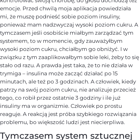
kontrolować swoją chorobę, do głosu dochodzą też
emocje. Przed chwilą moja aplikacja powiedziała
mi, że muszę podnieść sobie poziom insuliny,
ponieważ mam nadzwyczaj wysoki poziom cukru. A
tymczasem jeśli osobiście miałbym zarządzać tym
systemem, to w momencie, gdy zauważyłbym
wysoki poziom cukru, chciałbym go obniżyć. I w
związku z tym zaaplikowałbym sobie leki, żeby to się
stało od razu. A prawda jest taka, że to nie działa w
trymiga – insulina może zacząć działać po 15
minutach, ale też po 3 godzinach. A człowiek, kiedy
patrzy na swój poziom cukru, nie analizuje przecież
tego, co robił przez ostatnie 3 godziny i ile już
insuliny ma w organizmie. Człowiek po prostu
reaguje. A reakcją jest próba szybkiego rozwiązania
problemu, bo większość ludzi jest niecierpliwa.
Tymczasem system sztucznej