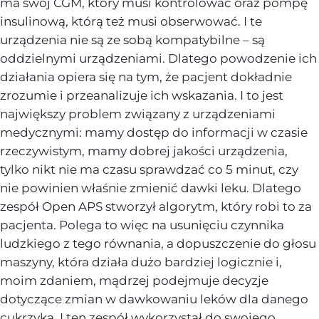
ma swój CGM, który musi kontrolować oraz pompę
insulinową, którą też musi obserwować. I te
urządzenia nie są ze sobą kompatybilne – są
oddzielnymi urządzeniami. Dlatego powodzenie ich
działania opiera się na tym, że pacjent dokładnie
zrozumie i przeanalizuje ich wskazania. I to jest
największy problem związany z urządzeniami
medycznymi: mamy dostęp do informacji w czasie
rzeczywistym, mamy dobrej jakości urządzenia,
tylko nikt nie ma czasu sprawdzać co 5 minut, czy
nie powinien właśnie zmienić dawki leku. Dlatego
zespół Open APS stworzył algorytm, który robi to za
pacjenta. Polega to więc na usunięciu czynnika
ludzkiego z tego równania, a dopuszczenie do głosu
maszyny, która działa dużo bardziej logicznie i,
moim zdaniem, mądrzej podejmuje decyzje
dotyczące zmian w dawkowaniu leków dla danego
cukrzyka. I ten zespół wykorzystał do swojego