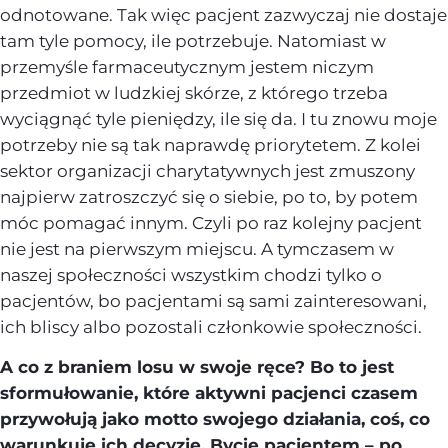
odnotowane. Tak więc pacjent zazwyczaj nie dostaje
tam tyle pomocy, ile potrzebuje. Natomiast w
przemyśle farmaceutycznym jestem niczym
przedmiot w ludzkiej skórze, z którego trzeba
wyciągnąć tyle pieniędzy, ile się da. I tu znowu moje
potrzeby nie są tak naprawdę priorytetem. Z kolei
sektor organizacji charytatywnych jest zmuszony
najpierw zatroszczyć się o siebie, po to, by potem
móc pomagać innym. Czyli po raz kolejny pacjent
nie jest na pierwszym miejscu. A tymczasem w
naszej społeczności wszystkim chodzi tylko o
pacjentów, bo pacjentami są sami zainteresowani,
ich bliscy albo pozostali członkowie społeczności.
A co z braniem losu w swoje ręce? Bo to jest
sformułowanie, które aktywni pacjenci czasem
przywołują jako motto swojego działania, coś, co
warunkuje ich decyzje. Bycie pacjentem – po