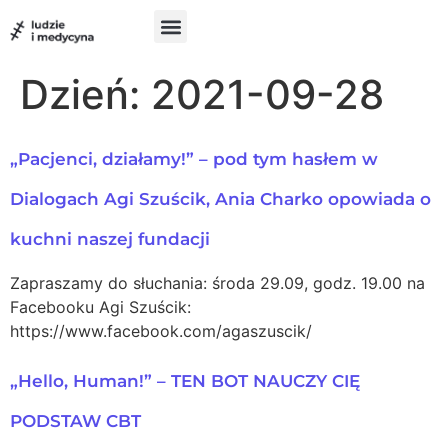
do
treści
Szukam pomocy
Chcę pomóc
UX w medycynie
Dzień:
2021-09-28
„Pacjenci, działamy!” – pod tym hasłem w
Dialogach Agi Szuścik, Ania Charko opowiada o
kuchni naszej fundacji
Zapraszamy do słuchania: środa 29.09, godz. 19.00 na
Facebooku Agi Szuścik:
https://www.facebook.com/agaszuscik/
„Hello, Human!” – TEN BOT NAUCZY CIĘ
PODSTAW CBT