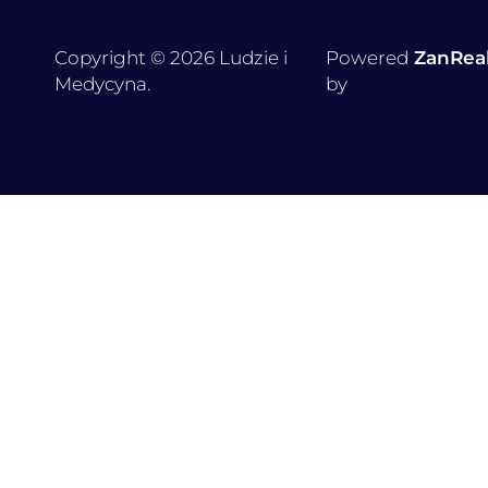
Copyright © 2026 Ludzie i
Powered
ZanRea
Medycyna.
by